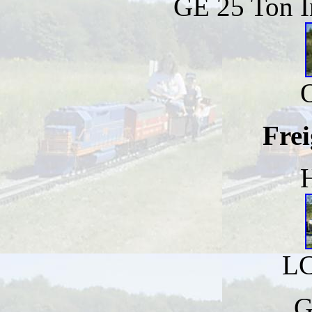
GE 25 Ton I
Frei
LC
G