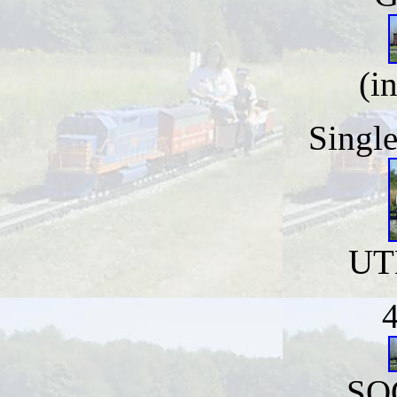
(i
Singl
UT
4
SO