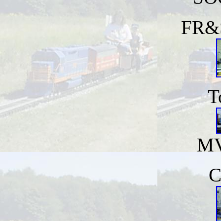
FR&S
T
MV
C